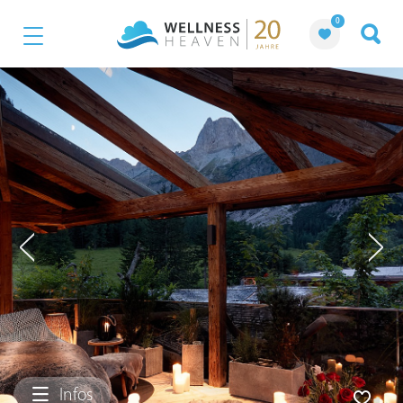
0
Infos