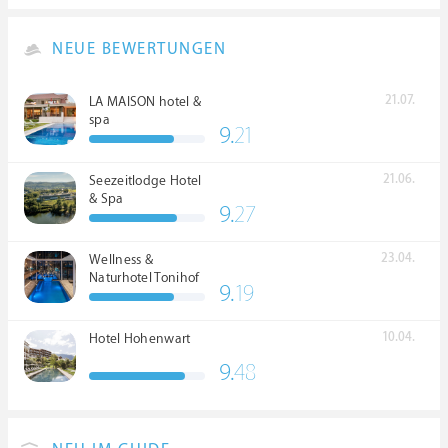
NEUE BEWERTUNGEN
21.07.
LA MAISON hotel &
spa
9.
21
21.06.
Seezeitlodge Hotel
& Spa
9.
27
23.04.
Wellness &
Naturhotel Tonihof
9.
19
****S
10.04.
Hotel Hohenwart
9.
48