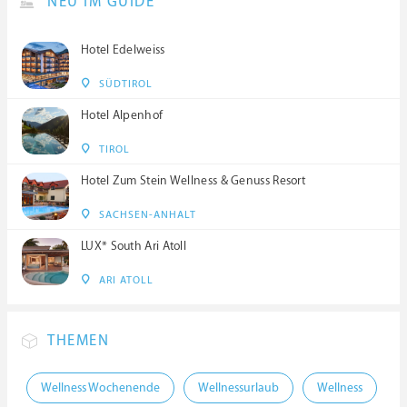
NEU IM GUIDE
Hotel Edelweiss
SÜDTIROL
Hotel Alpenhof
TIROL
Hotel Zum Stein Wellness & Genuss Resort
SACHSEN-ANHALT
LUX* South Ari Atoll
ARI ATOLL
THEMEN
Wellness Wochenende
Wellnessurlaub
Wellness