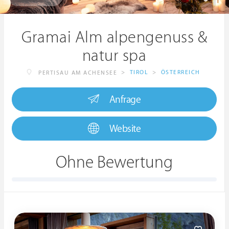
Gramai Alm alpengenuss &
natur spa
>
TIROL
>
ÖSTERREICH
PERTISAU AM ACHENSEE
Anfrage
Website
Ohne Bewertung