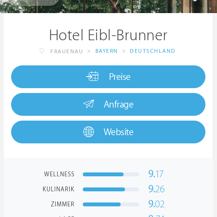
Hotel Eibl-Brunner
>
BAYERN
>
DEUTSCHLAND
FRAUENAU
Preise
Anfrage
Website
9.
17
WELLNESS
9.
26
KULINARIK
9.
02
ZIMMER