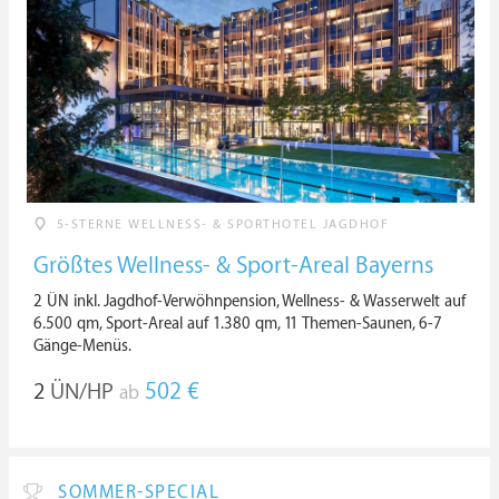
5-STERNE WELLNESS- & SPORTHOTEL JAGDHOF
Größtes Wellness- & Sport-Areal Bayerns
2 ÜN inkl. Jagdhof-Verwöhnpension, Wellness- & Wasserwelt auf
6.500 qm, Sport-Areal auf 1.380 qm, 11 Themen-Saunen, 6-7
Gänge-Menüs.
2
ÜN/HP
502 €
ab
SOMMER-SPECIAL