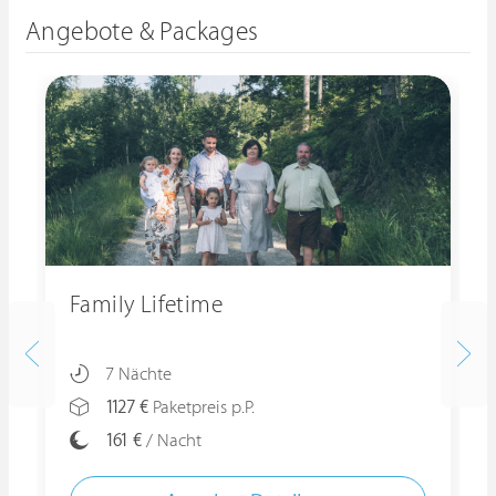
Angebote & Packages
Family Lifetime
7 Nächte
1127 €
Paketpreis p.P.
161 €
/ Nacht