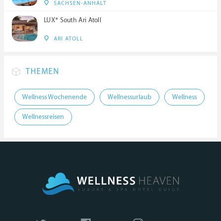
SACHSEN-ANHALT
LUX* South Ari Atoll
ARI ATOLL
THEMEN
Wellness Wochenende
Wellnessurlaub
Wellness
Wellnessreisen