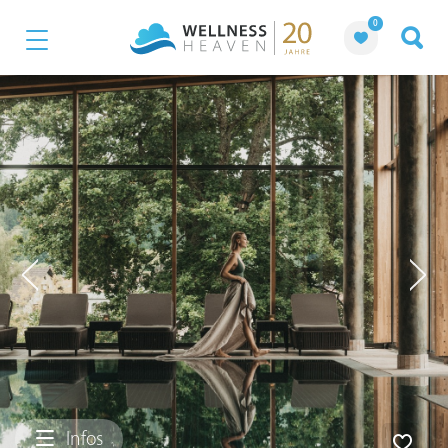
0
Infos