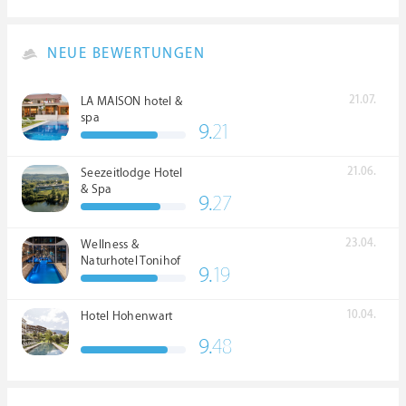
NEUE BEWERTUNGEN
21.07.
LA MAISON hotel &
spa
9.
21
21.06.
Seezeitlodge Hotel
& Spa
9.
27
23.04.
Wellness &
Naturhotel Tonihof
9.
19
****S
10.04.
Hotel Hohenwart
9.
48