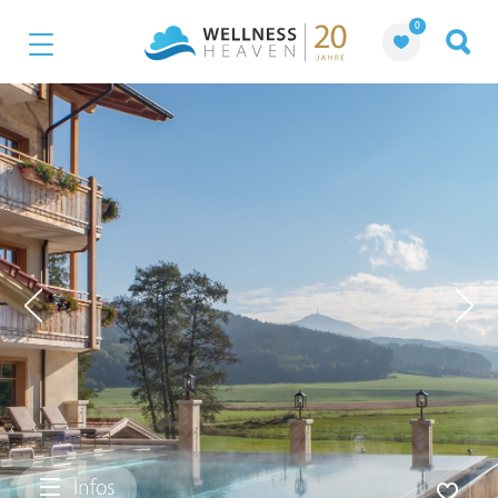
0
Infos