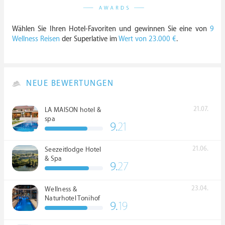
Wählen Sie Ihren Hotel-Favoriten und gewinnen Sie eine von
9
Wellness Reisen
der Superlative im
Wert von 23.000 €
.
NEUE BEWERTUNGEN
21.07.
LA MAISON hotel &
spa
9.
21
21.06.
Seezeitlodge Hotel
& Spa
9.
27
23.04.
Wellness &
Naturhotel Tonihof
9.
19
****S