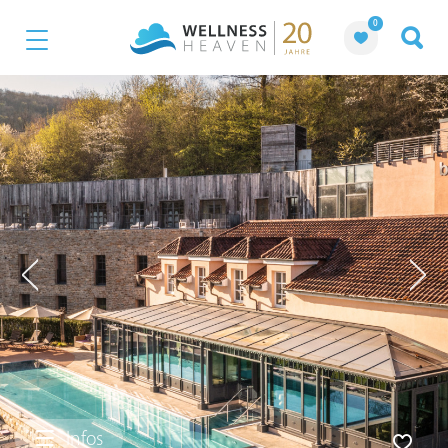
0
Infos