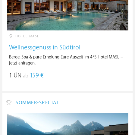
HOTEL MASL
Wellnessgenuss in Südtirol
Berge, Spa & pure Erholung Eure Auszeit im 4*S Hotel MASL –
jetzt anfragen.
1
ÜN
159 €
ab
SOMMER-SPECIAL