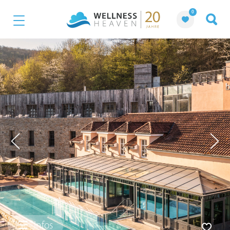
0
Infos