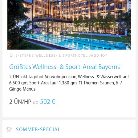
5-STERNE WELLNESS- & SPORTHOTEL JAGDHOF
Größtes Wellness- & Sport-Areal Bayerns
2 ÜN inkl. Jagdhof-Verwöhnpension, Wellness- & Wasserwelt auf
6.500 qm, Sport-Areal auf 1.380 qm, 11 Themen-Saunen, 6-7
Gänge-Menüs.
2
ÜN/HP
502 €
ab
SOMMER-SPECIAL