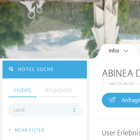
Infos
HOTEL SUCHE
ABINEA D
>
KASTELRUTH
Hotels
Angebote
Anfrag
Land
+
MEHR FILTER
User Erlebn