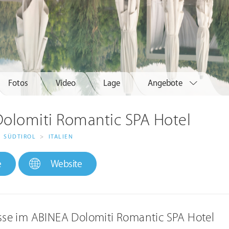
Fotos
Video
Lage
Angebote
olomiti Romantic SPA Hotel
SÜDTIROL
>
ITALIEN
e
Website
isse im ABINEA Dolomiti Romantic SPA Hotel