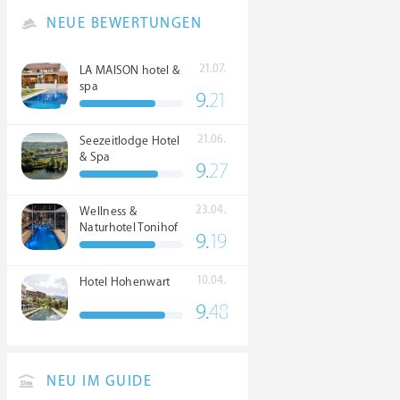
NEUE BEWERTUNGEN
21.07.
LA MAISON hotel &
spa
9.
21
21.06.
Seezeitlodge Hotel
& Spa
9.
27
23.04.
Wellness &
Naturhotel Tonihof
9.
19
****S
10.04.
Hotel Hohenwart
9.
48
NEU IM GUIDE