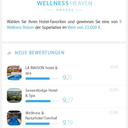
Wählen Sie Ihren Hotel-Favoriten und gewinnen Sie eine von
9
Wellness Reisen
der Superlative im
Wert von 23.000 €
.
NEUE BEWERTUNGEN
21.07.
LA MAISON hotel &
spa
9.
21
21.06.
Seezeitlodge Hotel
& Spa
9.
27
23.04.
Wellness &
Naturhotel Tonihof
9.
19
****S