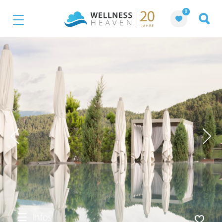
0
Infos