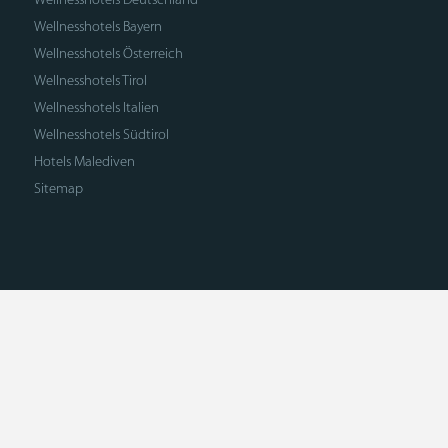
Wellnesshotels Bayern
Wellnesshotels Österreich
Wellnesshotels Tirol
Wellnesshotels Italien
Wellnesshotels Südtirol
Hotels Malediven
Sitemap