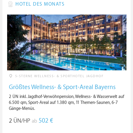
HOTEL DES MONATS
5-STERNE WELLNESS- & SPORTHOTEL JAGDHOF
Größtes Wellness- & Sport-Areal Bayerns
2 ÜN inkl. Jagdhof-Verwöhnpension, Wellness- & Wasserwelt auf
6.500 qm, Sport-Areal auf 1.380 qm, 11 Themen-Saunen, 6-7
Gänge-Menüs.
2
ÜN/HP
502 €
ab