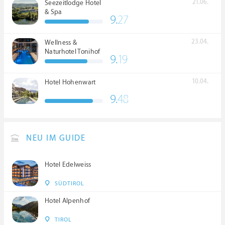
21.06.
Seezeitlodge Hotel
& Spa
9.
27
23.04.
Wellness &
Naturhotel Tonihof
9.
19
****S
10.04.
Hotel Hohenwart
9.
48
NEU IM GUIDE
Hotel Edelweiss
SÜDTIROL
Hotel Alpenhof
TIROL