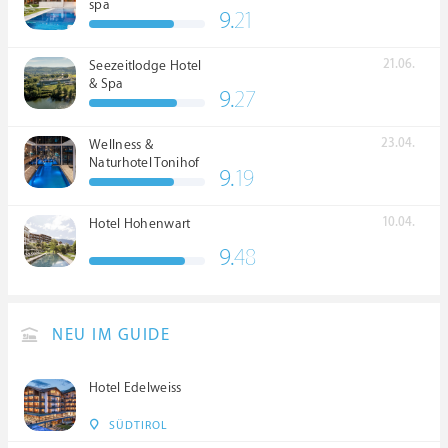
spa
9.
21
21.06.
Seezeitlodge Hotel
& Spa
9.
27
23.04.
Wellness &
Naturhotel Tonihof
9.
19
****S
10.04.
Hotel Hohenwart
9.
48
NEU IM GUIDE
Hotel Edelweiss
SÜDTIROL