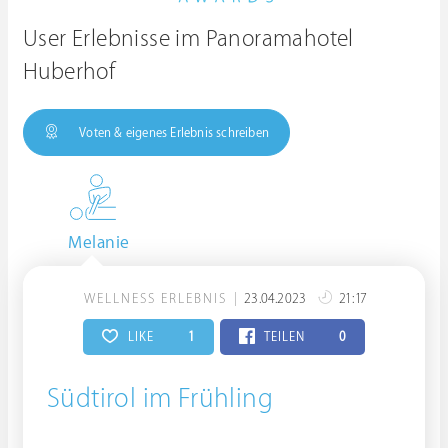
User Erlebnisse im Panoramahotel
Huberhof
Voten & eigenes Erlebnis schreiben
Melanie
WELLNESS ERLEBNIS
23.04.2023
21:17
LIKE
1
TEILEN
0
Südtirol im Frühling