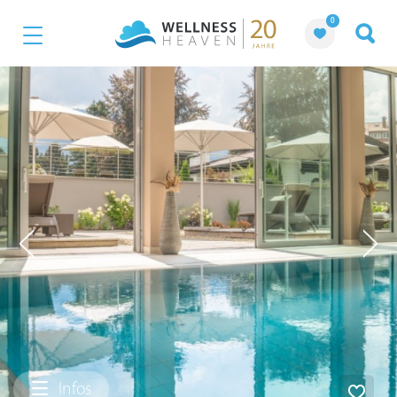
0
Infos