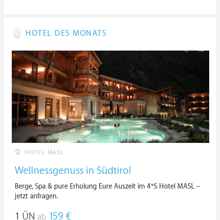
HOTEL DES MONATS
HOTEL MASL
Wellnessgenuss in Südtirol
Berge, Spa & pure Erholung Eure Auszeit im 4*S Hotel MASL –
jetzt anfragen.
1
ÜN
159 €
ab