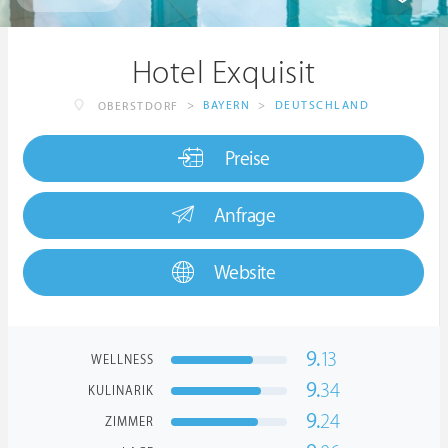
Hotel Exquisit
>
BAYERN
>
DEUTSCHLAND
OBERSTDORF
Preise
Anfrage
Website
9.
13
WELLNESS
9.
34
KULINARIK
9.
24
ZIMMER