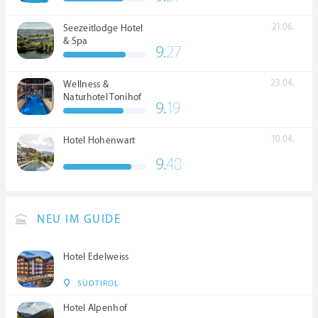
21.06.
Seezeitlodge Hotel
& Spa
9.
27
23.04.
Wellness &
Naturhotel Tonihof
9.
19
****S
10.04.
Hotel Hohenwart
9.
48
NEU IM GUIDE
Hotel Edelweiss
SÜDTIROL
Hotel Alpenhof