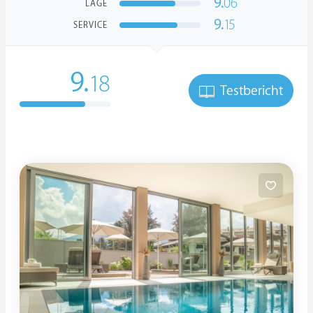
9.
06
LAGE
9.
15
SERVICE
9.
18
Testbericht