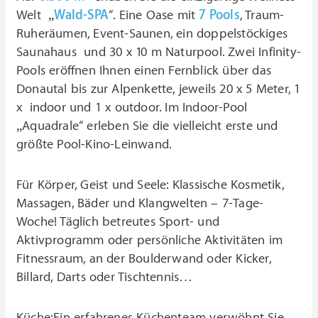
Welt „
Wald-SPA
“. Eine Oase mit
7 Pools
, Traum-
Ruheräumen, Event-Saunen, ein doppelstöckiges
Saunahaus und 30 x 10 m Naturpool. Zwei Infinity-
Pools eröffnen Ihnen einen Fernblick über das
Donautal bis zur Alpenkette, jeweils 20 x 5 Meter, 1
x indoor und 1 x outdoor. Im Indoor-Pool
„Aquadrale“ erleben Sie die vielleicht erste und
größte Pool-Kino-Leinwand.
Für Körper, Geist und Seele: Klassische Kosmetik,
Massagen, Bäder und Klangwelten – 7-Tage-
Woche! Täglich betreutes Sport- und
Aktivprogramm oder persönliche Aktivitäten im
Fitnessraum, an der Boulderwand oder Kicker,
Billard, Darts oder Tischtennis…
Küche:Ein erfahrenes Küchenteam verwöhnt Sie