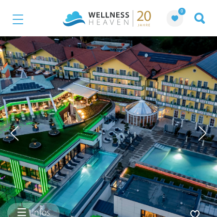
0
Infos