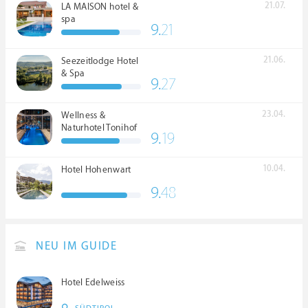
21.07.
LA MAISON hotel &
spa
9.
21
21.06.
Seezeitlodge Hotel
& Spa
9.
27
23.04.
Wellness &
Naturhotel Tonihof
9.
19
****S
10.04.
Hotel Hohenwart
9.
48
NEU IM GUIDE
Hotel Edelweiss