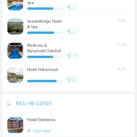
spa
9.
21
21.06.
Seezeitlodge Hotel
& Spa
9.
27
23.04.
Wellness &
Naturhotel Tonihof
9.
19
****S
10.04.
Hotel Hohenwart
9.
48
NEU IM GUIDE
Hotel Edelweiss
SÜDTIROL