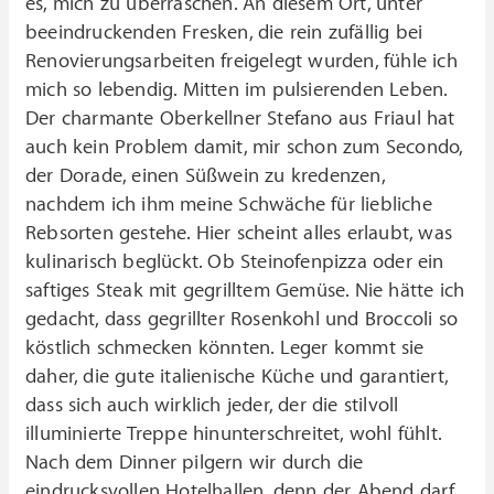
es, mich zu überraschen. An diesem Ort, unter
beeindruckenden Fresken, die rein zufällig bei
Renovierungsarbeiten freigelegt wurden, fühle ich
mich so lebendig. Mitten im pulsierenden Leben.
Der charmante Oberkellner Stefano aus Friaul hat
auch kein Problem damit, mir schon zum Secondo,
der Dorade, einen Süßwein zu kredenzen,
nachdem ich ihm meine Schwäche für liebliche
Rebsorten gestehe. Hier scheint alles erlaubt, was
kulinarisch beglückt. Ob Steinofenpizza oder ein
saftiges Steak mit gegrilltem Gemüse. Nie hätte ich
gedacht, dass gegrillter Rosenkohl und Broccoli so
köstlich schmecken könnten. Leger kommt sie
daher, die gute italienische Küche und garantiert,
dass sich auch wirklich jeder, der die stilvoll
illuminierte Treppe hinunterschreitet, wohl fühlt.
Nach dem Dinner pilgern wir durch die
eindrucksvollen Hotelhallen, denn der Abend darf