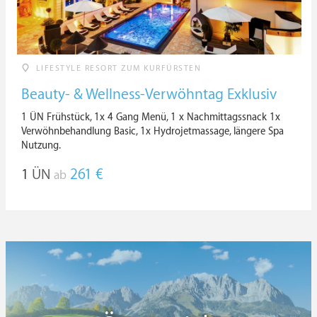
LIFESTYLE RESORT ZUM KURFÜRSTEN
Beauty- & Wellness-Verwöhntag Exklusiv
1 ÜN Frühstück, 1x 4 Gang Menü, 1 x Nachmittagssnack 1x
Verwöhnbehandlung Basic, 1x Hydrojetmassage, längere Spa
Nutzung.
1
ÜN
261 €
ab