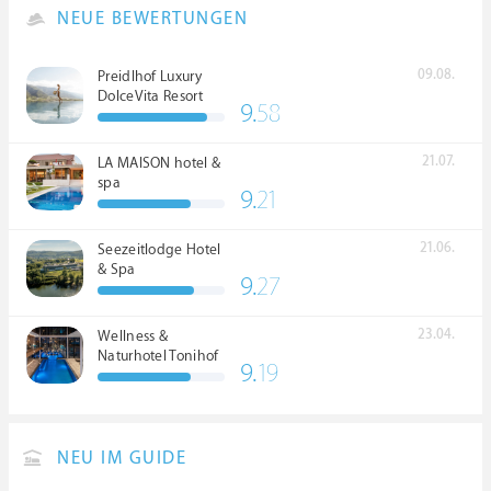
NEUE BEWERTUNGEN
09.08.
Preidlhof Luxury
DolceVita Resort
9.
58
*****
21.07.
LA MAISON hotel &
spa
9.
21
21.06.
Seezeitlodge Hotel
& Spa
9.
27
23.04.
Wellness &
Naturhotel Tonihof
9.
19
****S
NEU IM GUIDE