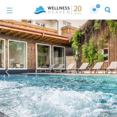
0
Infos