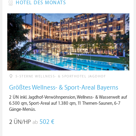
HOTEL DES MONATS
5-STERNE WELLNESS- & SPORTHOTEL JAGDHOF
Größtes Wellness- & Sport-Areal Bayerns
2 ÜN inkl. Jagdhof-Verwöhnpension, Wellness- & Wasserwelt auf
6.500 qm, Sport-Areal auf 1.380 qm, 11 Themen-Saunen, 6-7
Gänge-Menüs.
2
ÜN/HP
502 €
ab