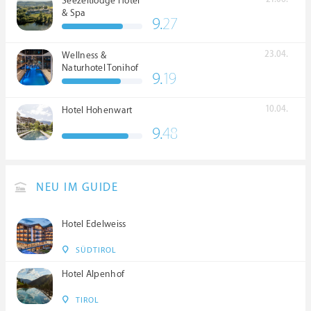
Seezeitlodge Hotel
& Spa
9.
27
23.04.
Wellness &
Naturhotel Tonihof
9.
19
****S
10.04.
Hotel Hohenwart
9.
48
NEU IM GUIDE
Hotel Edelweiss
SÜDTIROL
Hotel Alpenhof
TIROL