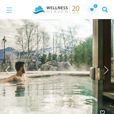
0
Infos