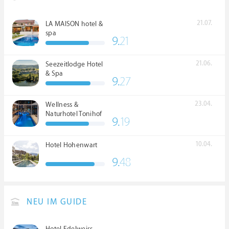
21.07.
LA MAISON hotel &
spa
9.
21
21.06.
Seezeitlodge Hotel
& Spa
9.
27
23.04.
Wellness &
Naturhotel Tonihof
9.
19
****S
10.04.
Hotel Hohenwart
9.
48
NEU IM GUIDE
Hotel Edelweiss