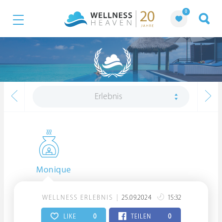
0
Erlebnis
Monique
WELLNESS ERLEBNIS
25.09.2024
15:32
LIKE
0
TEILEN
0